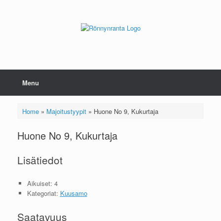
Skip
to
content
Menu
Home
»
Majoitustyypit
»
Huone No 9, Kukurtaja
Huone No 9, Kukurtaja
Lisätiedot
Aikuiset:
4
Kategoriat:
Kuusamo
Saatavuus