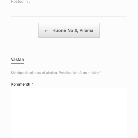
Posted in .
Post navigation
←
Huone No 8, Pilama
Vastaa
Sähköpostiosoitettasi ei julkaista.
Pakolliset kentät on merkitty
*
Kommentti
*