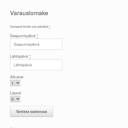
Varauslomake
Seuraavat kentät ovat pakollisia
*
Saapumispäivä
*
Lähtöpäivä
*
Aikuiset
Lapset