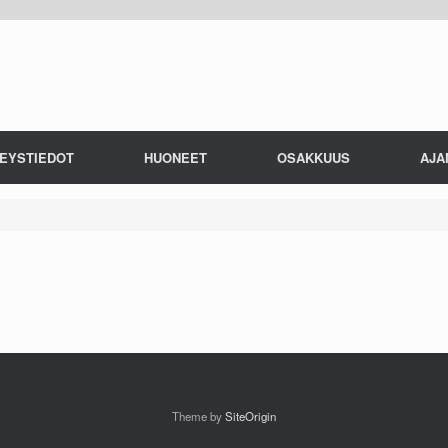
EYSTIEDOT
HUONEET
OSAKKUUS
AJA
Theme by
SiteOrigin