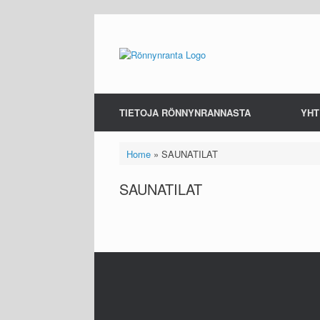
Skip
to
content
TIETOJA RÖNNYNRANNASTA
YHT
Home
»
SAUNATILAT
SAUNATILAT